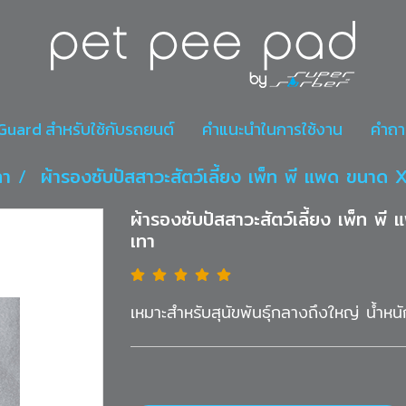
r Guard สำหรับใช้กับรถยนต์
คำแนะนำในการใช้งาน
คำถา
ทา
ผ้ารองซับปัสสาวะสัตว์เลี้ยง เพ็ท พี แพด ขนา
ผ้ารองซับปัสสาวะสัตว์เลี้ยง เพ็ท
เทา
เหมาะสำหรับสุนัขพันธุ์กลางถึงใหญ่ น้ำห