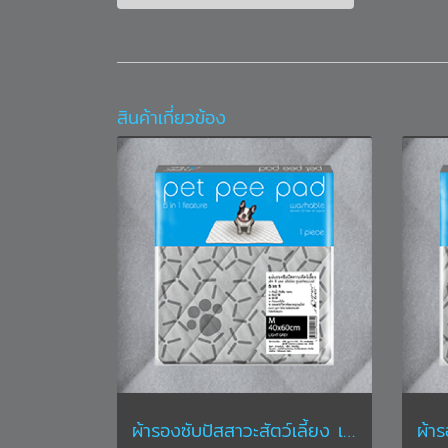
สินค้าเกี่ยวข้อง
ผ้ารองซับปัสสาวะสัตว์เลี้ยง เพ็ท พี แพด ขนาด M ขนาด 40 x 60 ซม. สีเทา