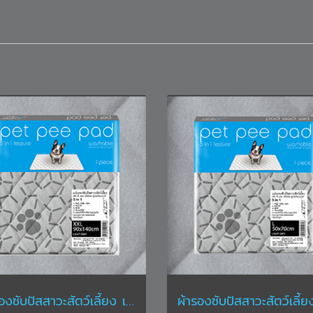
ผ้ารองซับปัสสาวะสัตว์เลี้ยง เพ็ท พี แพด ขนาด XXL ขนาด 90 x 140 ซม. สีเทา