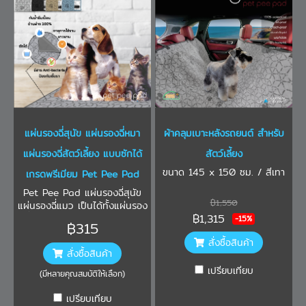
แผ่นรองฉี่สุนัข แผ่นรองฉี่หมา
ผ้าคลุมเบาะหลังรถยนต์ สำหรับ
แผ่นรองฉี่สัตว์เลี้ยง แบบซักได้
สัตว์เลี้ยง
ขนาด 145 x 150 ซม. / สีเทา
เกรดพรีเมียม Pet Pee Pad
Pet Pee Pad แผ่นรองฉี่สุนัข
฿1,550
แผ่นรองฉี่แมว เป็นได้ทั้งแผ่นรอง
฿1,315
ฉี่สัตว์เลี้ยงขนาดเล็ก เช่น กระ
-15%
฿315
ตาย หนูแก็สบี้ แฮมสเตอร์ หรือ
สั่งซื้อสินค้า
ฟอเร็ต สามารถซึบซับได้ดีเยี่ยม
สั่งซื้อสินค้า
ป้องกันการซึมเปื้อน 100% มา
พร้อมสาร Anti-bacteria ที่
เปรียบเทียบ
(มีหลายคุณสมบัติให้เลือก)
ช่วยป้องกันการเกิดเชื้อรา และ
กลิ่นไม่พึงประสงค์ สามารถซักได้
เปรียบเทียบ