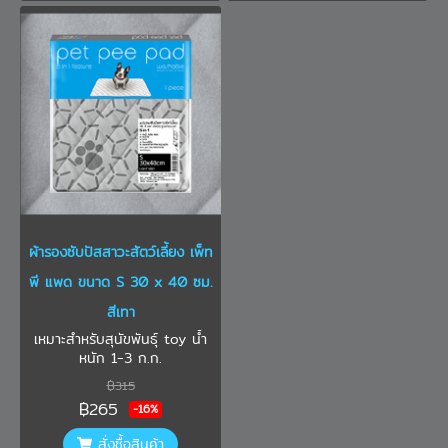
ผ้ารองซับปัสสาวะสัตว์เลี้ยง เพ็ท
พี แพด ขนาด S 30 x 40 ซม.
สีเทา
เหมาะสำหรับสุนัขพันธุ์ toy น้ำ
หนัก 1-3 ก.ก.
฿315
฿265
-16%
สั่งซื้อสินค้า