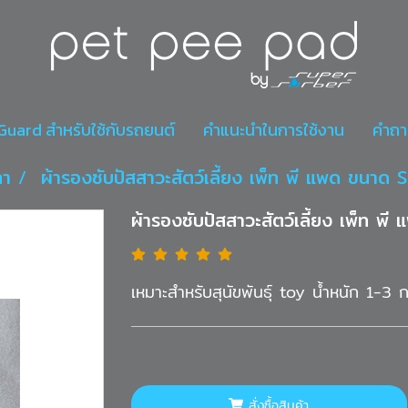
r Guard สำหรับใช้กับรถยนต์
คำแนะนำในการใช้งาน
คำถา
ทา
ผ้ารองซับปัสสาวะสัตว์เลี้ยง เพ็ท พี แพด ขนาด
ผ้ารองซับปัสสาวะสัตว์เลี้ยง เพ็ท 
เหมาะสำหรับสุนัขพันธุ์ toy น้ำหนัก 1-3 ก
สั่งซื้อสินค้า