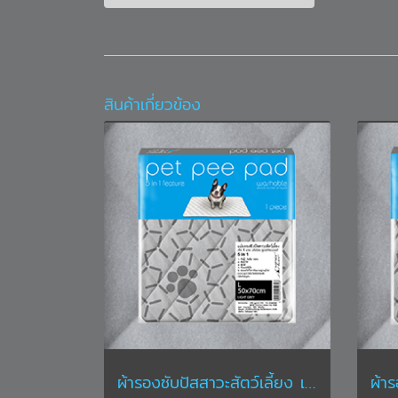
สินค้าเกี่ยวข้อง
ผ้ารองซับปัสสาวะสัตว์เลี้ยง เพ็ท พี แพด ขนาด L ขนาด 50 x 70 ซม. สีเทา