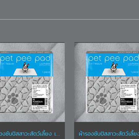
ผ้ารองซับปัสสาวะสัตว์เลี้ยง เพ็ท พี แพด ขนาด M ขนาด 40 x 60 ซม. สีเทา